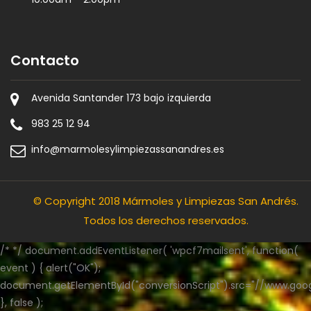
Contacto
Avenida Santander 173 bajo izquierda
983 25 12 94
info@marmolesylimpiezassanandres.es
© Copyright 2018
Mármoles y Limpiezas San Andrés
.
Todos los derechos reservados.
/* */ document.addEventListener( 'wpcf7mailsent', function(
event ) { alert("OK");
document.getElementById("conversionScript").src="//www.goog
}, false );